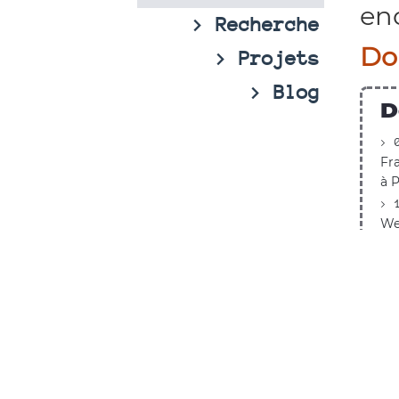
en
> Recherche
Do
> Projets
> Blog
D
> 
Fra
à P
> 
We
In
> 
Ex
an
> 
Tu
Pr
> 