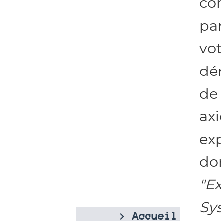
com
pa
vo
dé
de
axi
ex
do
"Ex
Sys
> Accueil