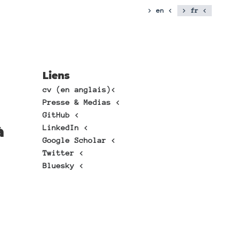
> en <
> fr <
Liens
à
cv (en anglais)<
Presse & Medias <
GitHub <
à
LinkedIn <
Google Scholar <
Twitter <
Bluesky <