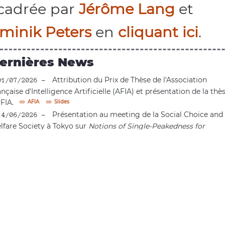
cadrée par
Jérôme Lang
et
minik Peters
en
cliquant ici
.
ernières News
Attribution du Prix de Thèse de l'Association
01/07/2026 -
nçaise d'Intelligence Artificielle (AFIA) et présentation de la thè
FIA.
AFIA
Slides
link
link
Présentation au meeting de la Social Choice and
14/06/2026 -
lfare Society à Tokyo sur
Notions of Single-Peakedness for
complete Preferences.
SSCW
Slides
link
link
L'article
Do Grades Have Absolute Meaning? An
10/06/2026 -
periment on Majority Judgment
a été publié dans Social Choice
d Welfare.
Journal
PDF
link
link
Présentation au 1er meeting du consortium ADDI
9/06/2026 -
rku, Finlande sur
Notions of Single-Peakedness for Incomplete
eferences.
ADDI
Slides
link
link
L'article de sciences politiques
Are alternative
11/05/2026 -