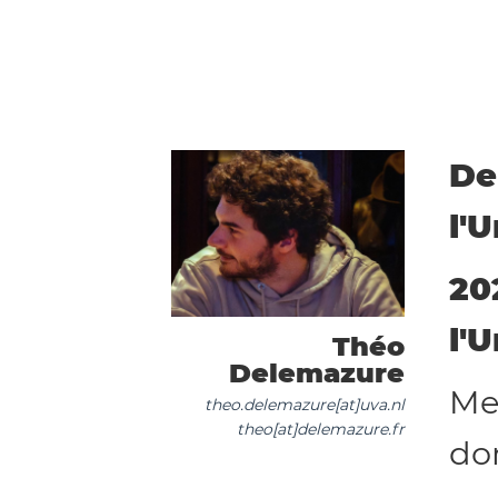
De
l'
20
l'
Théo
Delemazure
Me
theo.delemazure[at]uva.nl
theo[at]delemazure.fr
do