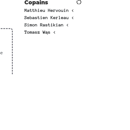
restart_alt
Copains
Matthieu Hervouin <
Sebastien Kerleau <
Simon Rastikian <
Tomasz Wąs <
se
 à